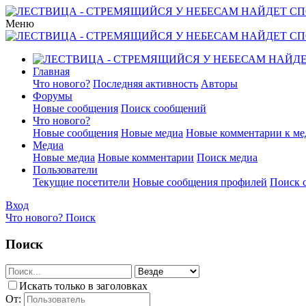
Меню
Главная
Что нового?
Последняя активность
Авторы
Форумы
Новые сообщения
Поиск сообщений
Что нового?
Новые сообщения
Новые медиа
Новые комментарии к ме
Медиа
Новые медиа
Новые комментарии
Поиск медиа
Пользователи
Текущие посетители
Новые сообщения профилей
Поиск 
Вход
Что нового?
Поиск
Поиск
Искать только в заголовках
От: