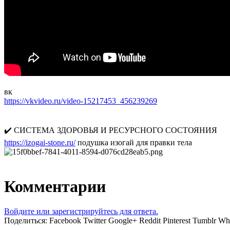
вк
https://vkvideo.ru/video-15217453_456239269
✔️ СИСТЕМА ЗДОРОВЬЯ И РЕСУРСНОГО СОСТОЯНИЯ
https://izogai-stone.ru/
подушка изогай для правки тела
Комментарии
Войдите или зарегистрируйтесь для ответа.
Поделиться:
Facebook
Twitter
Google+
Reddit
Pinterest
Tumblr
Wh